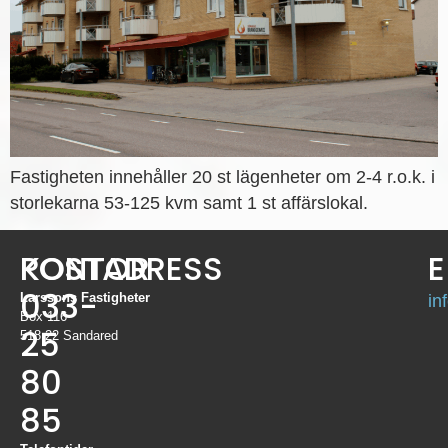
Fastigheten innehåller 20 st lägenheter om 2-4 r.o.k. i
storlekarna 53-125 kvm samt 1 st affärslokal.
KONTOR
POSTADRESS
E
033-
Larssons Fastigheter
in
Box 116
25
518 22 Sandared
80
85