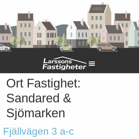
Ort Fastighet:
Sandared &
Sjömarken
Fjällvägen 3 a-c