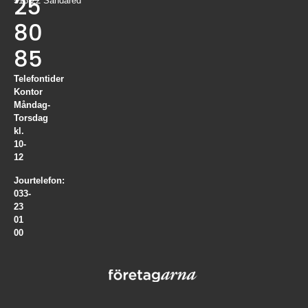
25
518 22 Sandared
80
85
Telefontider
Kontor
Måndag-
Torsdag
kl.
10-
12
Jourtelefon:
033-
23
01
00