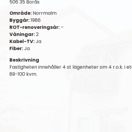
506 35 Borås
Område:
Norrmalm
Byggår:
1986
ROT-renoveringsår:
–
Våningar:
2
Kabel-TV:
Ja
Fiber:
Ja
Beskrivning
Fastigheten innehåller 4 st lägenheter om 4 r.o.k. i e
89-100 kvm.